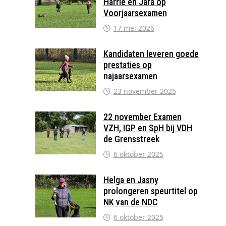
Harrie en Jara op
Voorjaarsexamen
17 mei 2026
Kandidaten leveren goede
prestaties op
najaarsexamen
23 november 2025
22 november Examen
VZH, IGP en SpH bij VDH
de Grensstreek
6 oktober 2025
Helga en Jasny
prolongeren speurtitel op
NK van de NDC
6 oktober 2025