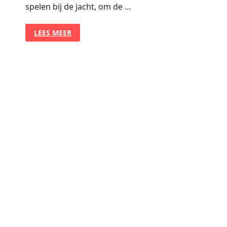
spelen bij de jacht, om de …
SAR
LEES MEER
TRAININGSMETHODE
–
DEEL
3