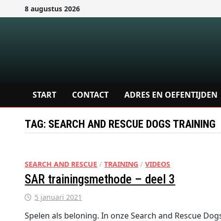
Ga
8 augustus 2026
naar
de
inhoud
START
CONTACT
ADRES EN OEFENTIJDEN
TAG:
SEARCH AND RESCUE DOGS TRAINING
SEARCH AND RESCUE
/
TRAINING
/
VIDEOS
SAR trainingsmethode – deel 3
5 januari 2021
Spelen als beloning. In onze Search and Rescue Dogs