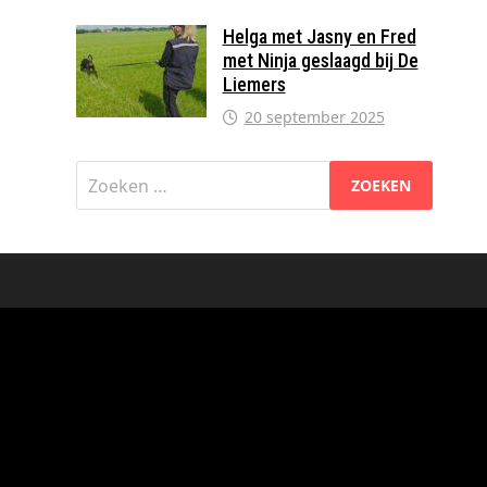
Helga met Jasny en Fred
met Ninja geslaagd bij De
Liemers
20 september 2025
Zoeken
naar: