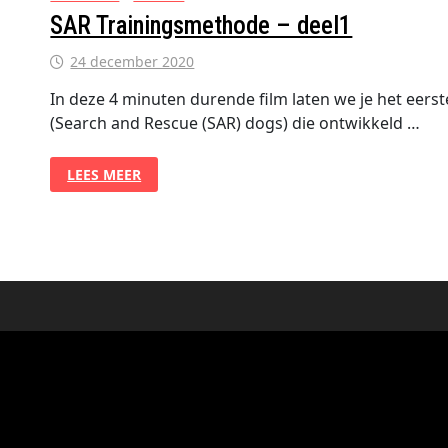
SAR Trainingsmethode – deel1
24 december 2020
In deze 4 minuten durende film laten we je het eer
(Search and Rescue (SAR) dogs) die ontwikkeld …
SAR
LEES MEER
TRAININGSMETHODE
–
DEEL1