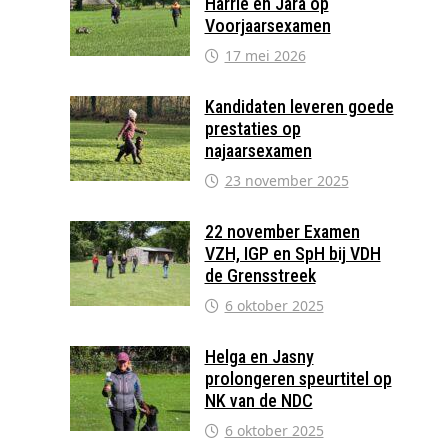
Harrie en Jara op
Voorjaarsexamen
17 mei 2026
Kandidaten leveren goede
prestaties op
najaarsexamen
23 november 2025
22 november Examen
VZH, IGP en SpH bij VDH
de Grensstreek
6 oktober 2025
Helga en Jasny
prolongeren speurtitel op
NK van de NDC
6 oktober 2025