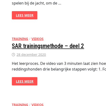
spelen bij de jacht, om de …
SAR
LEES MEER
TRAININGSMETHODE
–
DEEL
3
TRAINING
/
VIDEOS
SAR trainingsmethode – deel 2
28 december 2020
Het leerproces. De video van 3 minuten laat zien ho
reddingshonden drie belangrijke stappen volgt: 1. F
SAR
LEES MEER
TRAININGSMETHODE
–
DEEL
2
TRAINING
/
VIDEOS