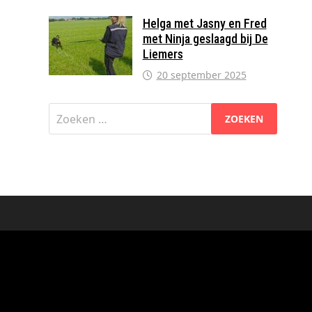
Helga met Jasny en Fred
met Ninja geslaagd bij De
Liemers
20 september 2025
Zoeken
naar: