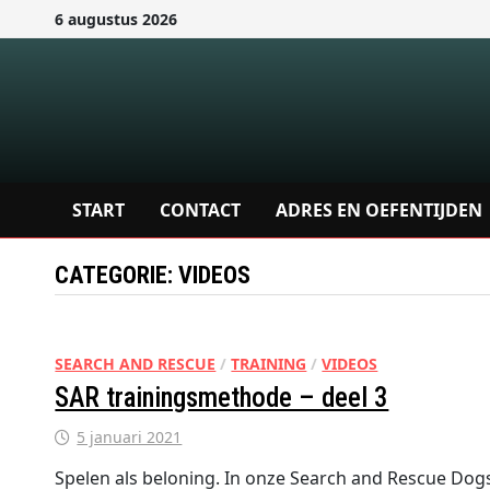
Ga
6 augustus 2026
naar
de
inhoud
START
CONTACT
ADRES EN OEFENTIJDEN
CATEGORIE:
VIDEOS
SEARCH AND RESCUE
/
TRAINING
/
VIDEOS
SAR trainingsmethode – deel 3
5 januari 2021
Spelen als beloning. In onze Search and Rescue Dogs