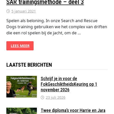
SAR trainingsmethode – deel 3
5 januari 2021
Spelen als beloning. In onze Search and Rescue
Dogs training gebruiken we het complex van driften
die een rol spelen bij de jacht, om de …
SAR
LEES MEER
TRAININGSMETHODE
–
DEEL
3
LAATSTE BERICHTEN
Schrijf je in voor de
FokGeschiktheidsKeuring op 1
november 2026
23 juli 2026
Twee diploma’s voor Harrie en Jara