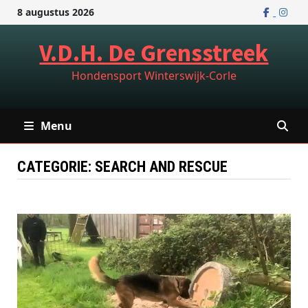
Ga
8 augustus 2026
naar
de
V.D.H. De Grensstreek
inhoud
Hondensport Winterswijk-Corle
Menu
CATEGORIE:
SEARCH AND RESCUE