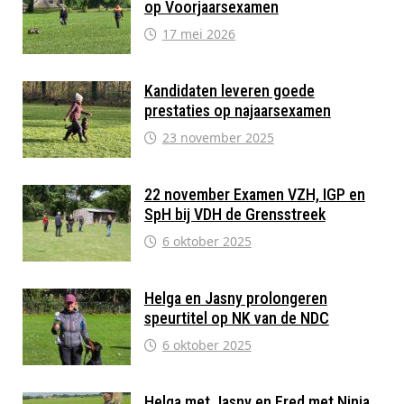
op Voorjaarsexamen
17 mei 2026
Kandidaten leveren goede
prestaties op najaarsexamen
23 november 2025
22 november Examen VZH, IGP en
SpH bij VDH de Grensstreek
6 oktober 2025
Helga en Jasny prolongeren
speurtitel op NK van de NDC
6 oktober 2025
Helga met Jasny en Fred met Ninja