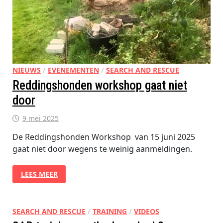
NIEUWS
/
EVENEMENTEN
/
SEARCH AND RESCUE
Reddingshonden workshop gaat niet
door
9 mei 2025
De Reddingshonden Workshop van 15 juni 2025
gaat niet door wegens te weinig aanmeldingen.
REDDINGSHONDEN
LEES MEER
WORKSHOP
GAAT
NIET
DOOR
SEARCH AND RESCUE
/
TRAINING
/
VIDEOS