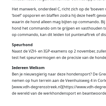
Het manwerk, onderdeel C, richt zich op de ‘boeve
‘boef’ opsporen en blaffen zodra hij deze heeft gev
waarin de hond alleen mag bijten op commando. Bij
hond het commando om te grijpen en vasthouden tot d
op commando, kan dit leiden tot puntenaftrek of disk
Speurhond
Naast de VZH- en IGP-examens op 2 november, zull
test het speurvermogen en de precisie van de honde
Iedereen Welkom
Ben je nieuwsgierig naar deze hondensport? De Gren
nemen op hun terrein aan de Veenhuisweg 4 in Corle
[www.vdh-degrensstreek.nl](https://www.vdh-degrenss
de wereld van de werkhondensport en beantwoorden