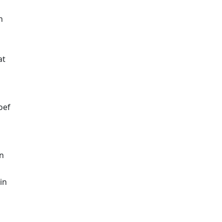
n
at
oef
en
in