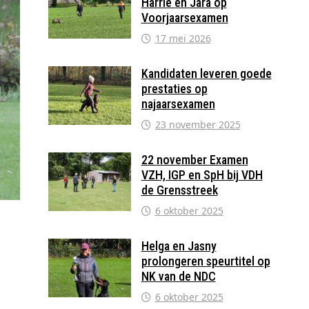
Harrie en Jara op
Voorjaarsexamen
17 mei 2026
Kandidaten leveren goede
prestaties op
najaarsexamen
23 november 2025
22 november Examen
VZH, IGP en SpH bij VDH
de Grensstreek
6 oktober 2025
Helga en Jasny
prolongeren speurtitel op
NK van de NDC
6 oktober 2025