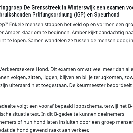
inggroep De Grensstreek in Winterswijk een examen vo
ebruikshonden Prüfungsordnung (IGP) en Speurhond.
roep?’ Enkele mensen stappen het veld op en vormen een gr
er Amber klaar om te beginnen. Amber kijkt aandachtig na
int te lopen. Samen wandelen ze tussen de mensen door, i
 Verkeerszekere Hond. Dit examen omvat veel meer dan all
 volgen, zitten, liggen, blijven en bij je terugkomen, zow
g zijn uiteraard niet toegestaan. De keurmeester beoordeelt
deelte volgt een vooraf bepaald loopschema, terwijl het B-
sche situatie test. In dit B-gedeelte kunnen deelnemers
nemers of hun hond laten insluiten door een groep mense
odat de hond gewend raakt aan verkeer.