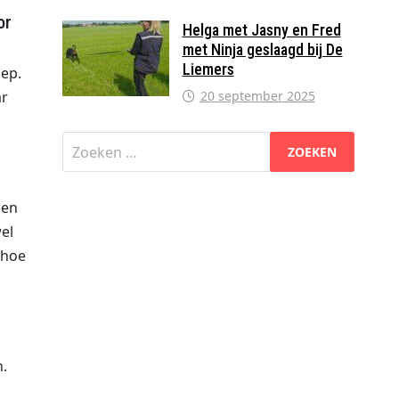
or
Helga met Jasny en Fred
met Ninja geslaagd bij De
Liemers
oep.
20 september 2025
ar
n
Zoeken
naar:
een
el
 hoe
n.