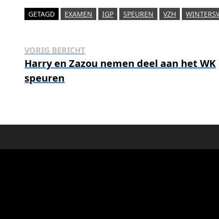
GETAGD
EXAMEN
IGP
SPEUREN
VZH
WINTERS
Bericht
Vorig
VORIG BERICHT
bericht:
Harry en Zazou nemen deel aan het WK
navigatie
speuren