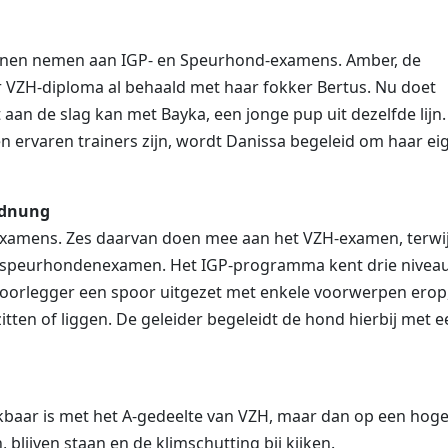
unnen nemen aan IGP- en Speurhond-examens. Amber, de
 VZH-diploma al behaald met haar fokker Bertus. Nu doet
aan de slag kan met Bayka, een jonge pup uit dezelfde lijn.
 ervaren trainers zijn, wordt Danissa begeleid om haar ei
rdnung
xamens. Zes daarvan doen mee aan het VZH-examen, terwij
f speurhondenexamen. Het IGP-programma kent drie nivea
poorlegger een spoor uitgezet met enkele voorwerpen erop
tten of liggen. De geleider begeleidt de hond hierbij met 
jkbaar is met het A-gedeelte van VZH, maar dan op een hog
blijven staan en de klimschutting bij kijken.