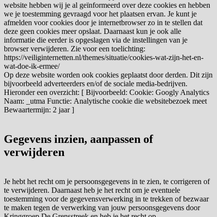
website hebben wij je al geïnformeerd over deze cookies en hebben
we je toestemming gevraagd voor het plaatsen ervan. Je kunt je
afmelden voor cookies door je internetbrowser zo in te stellen dat
deze geen cookies meer opslaat. Daarnaast kun je ook alle
informatie die eerder is opgeslagen via de instellingen van je
browser verwijderen. Zie voor een toelichting:
https://veiliginternetten.nl/themes/situatie/cookies-wat-zijn-het-en-
wat-doe-ik-ermee/
Op deze website worden ook cookies geplaatst door derden. Dit zijn
bijvoorbeeld adverteerders en/of de sociale media-bedrijven.
Hieronder een overzicht: [ Bijvoorbeeld: Cookie: Googly Analytics
Naam: _utma Functie: Analytische cookie die websitebezoek meet
Bewaartermijn: 2 jaar ]
Gegevens inzien, aanpassen of
verwijderen
Je hebt het recht om je persoonsgegevens in te zien, te corrigeren of
te verwijderen. Daarnaast heb je het recht om je eventuele
toestemming voor de gegevensverwerking in te trekken of bezwaar
te maken tegen de verwerking van jouw persoonsgegevens door
Kringgroep De Grensstreek en heb je het recht op