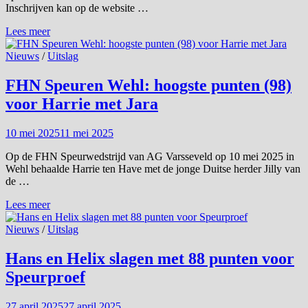
Inschrijven kan op de website …
14
Lees meer
juni
2025
Nieuws
/
Uitslag
FHN
Speurwedstrijd
FHN Speuren Wehl: hoogste punten (98)
Winterswijk
voor Harrie met Jara
10 mei 2025
11 mei 2025
Op de FHN Speurwedstrijd van AG Varsseveld op 10 mei 2025 in
Wehl behaalde Harrie ten Have met de jonge Duitse herder Jilly van
de …
FHN
Lees meer
Speuren
Wehl:
Nieuws
/
Uitslag
hoogste
punten
Hans en Helix slagen met 88 punten voor
(98)
Speurproef
voor
Harrie
met
27 april 2025
27 april 2025