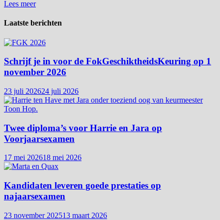
Speurwedstrijd
Lees meer
Winterswijk
Georganiseerd
Laatste berichten
door
FHN
Schrijf je in voor de FokGeschiktheidsKeuring op 1
november 2026
23 juli 2026
24 juli 2026
Twee diploma’s voor Harrie en Jara op
Voorjaarsexamen
17 mei 2026
18 mei 2026
Kandidaten leveren goede prestaties op
najaarsexamen
23 november 2025
13 maart 2026