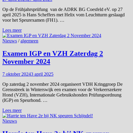
Jara
Op de Frühjahrsprüfung van de ADRK BG Coesfeld eV. op 27
april 2025 is Hans Scheffers met Helix vom Leuchtturm geslaagd
voor het Speurexamen (FH1). …
Hans
Lees meer
en
Helix
Nieuws
/
algemeen
slagen
met
Examen IGP en VZH Zaterdag 2
88
November 2024
punten
voor
Speurproef
7 oktober 2024
3 april 2025
Op zaterdag 2 november 2024 organiseert VDH Kringgroep De
Grensstreek in Winterswijk een examen voor de Verkeerszekere
Hond (VZH), Internationale Gebruikshonden Prüfungsordnung
(IGP) en Speurhond. …
Examen
Lees meer
IGP
en
Nieuws
VZH
Zaterdag