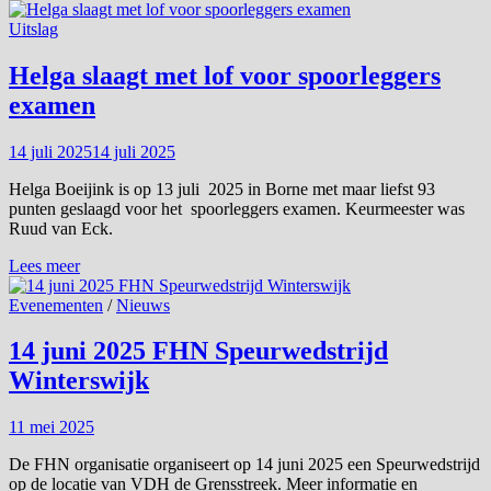
en
Jasny
Uitslag
prolongeren
speurtitel
Helga slaagt met lof voor spoorleggers
op
examen
NK
van
de
14 juli 2025
14 juli 2025
NDC
Helga Boeijink is op 13 juli 2025 in Borne met maar liefst 93
punten geslaagd voor het spoorleggers examen. Keurmeester was
Ruud van Eck.
Helga
Lees meer
slaagt
met
Evenementen
/
Nieuws
lof
voor
14 juni 2025 FHN Speurwedstrijd
spoorleggers
Winterswijk
examen
11 mei 2025
De FHN organisatie organiseert op 14 juni 2025 een Speurwedstrijd
op de locatie van VDH de Grensstreek. Meer informatie en