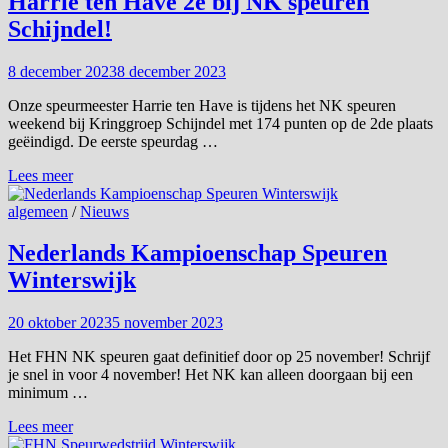
Harrie ten Have 2e bij NK speuren
2
Schijndel!
November
2024
8 december 2023
8 december 2023
Onze speurmeester Harrie ten Have is tijdens het NK speuren
weekend bij Kringgroep Schijndel met 174 punten op de 2de plaats
geëindigd. De eerste speurdag …
Harrie
Lees meer
ten
Have
algemeen
/
Nieuws
2e
bij
Nederlands Kampioenschap Speuren
NK
Winterswijk
speuren
Schijndel!
20 oktober 2023
5 november 2023
Het FHN NK speuren gaat definitief door op 25 november! Schrijf
je snel in voor 4 november! Het NK kan alleen doorgaan bij een
minimum …
Nederlands
Lees meer
Kampioenschap