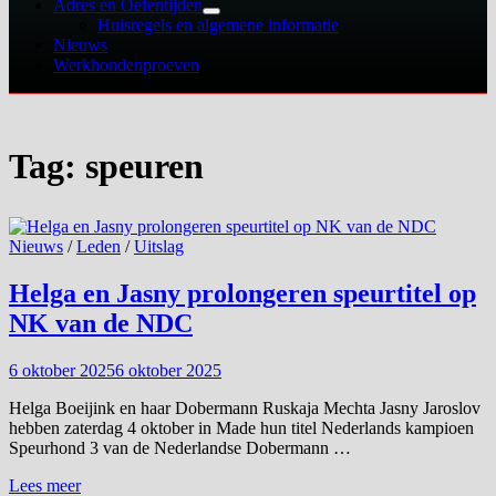
Adres en Oefentijden
Toon
Huisregels en algemene informatie
submenu
Nieuws
Werkhondenproeven
Tag:
speuren
Nieuws
/
Leden
/
Uitslag
Helga en Jasny prolongeren speurtitel op
NK van de NDC
6 oktober 2025
6 oktober 2025
Helga Boeijink en haar Dobermann Ruskaja Mechta Jasny Jaroslov
hebben zaterdag 4 oktober in Made hun titel Nederlands kampioen
Speurhond 3 van de Nederlandse Dobermann …
Helga
Lees meer