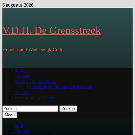
Ga
6 augustus 2026
naar
de
inhoud
V.D.H. De Grensstreek
Hondensport Winterswijk-Corle
Start
Contact
Adres en Oefentijden
Huisregels en algemene informatie
Nieuws
Werkhondenproeven
Zoeken
naar:
Menu
Start
Contact