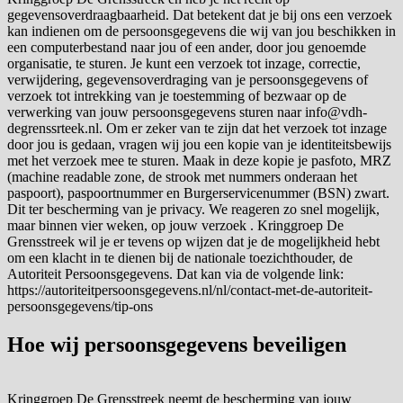
gegevensoverdraagbaarheid. Dat betekent dat je bij ons een verzoek
kan indienen om de persoonsgegevens die wij van jou beschikken in
een computerbestand naar jou of een ander, door jou genoemde
organisatie, te sturen. Je kunt een verzoek tot inzage, correctie,
verwijdering, gegevensoverdraging van je persoonsgegevens of
verzoek tot intrekking van je toestemming of bezwaar op de
verwerking van jouw persoonsgegevens sturen naar info@vdh-
degrenssrteek.nl. Om er zeker van te zijn dat het verzoek tot inzage
door jou is gedaan, vragen wij jou een kopie van je identiteitsbewijs
met het verzoek mee te sturen. Maak in deze kopie je pasfoto, MRZ
(machine readable zone, de strook met nummers onderaan het
paspoort), paspoortnummer en Burgerservicenummer (BSN) zwart.
Dit ter bescherming van je privacy. We reageren zo snel mogelijk,
maar binnen vier weken, op jouw verzoek . Kringgroep De
Grensstreek wil je er tevens op wijzen dat je de mogelijkheid hebt
om een klacht in te dienen bij de nationale toezichthouder, de
Autoriteit Persoonsgegevens. Dat kan via de volgende link:
https://autoriteitpersoonsgegevens.nl/nl/contact-met-de-autoriteit-
persoonsgegevens/tip-ons
Hoe wij persoonsgegevens beveiligen
Kringgroep De Grensstreek neemt de bescherming van jouw