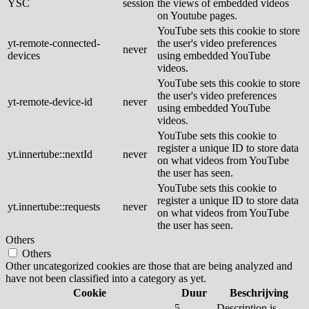
YSC
session
the views of embedded videos
on Youtube pages.
YouTube sets this cookie to store
yt-remote-connected-
the user's video preferences
never
devices
using embedded YouTube
videos.
YouTube sets this cookie to store
the user's video preferences
yt-remote-device-id
never
using embedded YouTube
videos.
YouTube sets this cookie to
register a unique ID to store data
yt.innertube::nextId
never
on what videos from YouTube
the user has seen.
YouTube sets this cookie to
register a unique ID to store data
yt.innertube::requests
never
on what videos from YouTube
the user has seen.
Others
Others
Other uncategorized cookies are those that are being analyzed and
have not been classified into a category as yet.
Cookie
Duur
Beschrijving
5
Description is