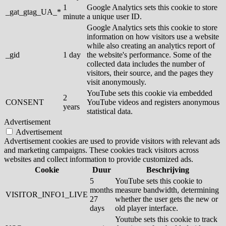
1
Google Analytics sets this cookie to store
_gat_gtag_UA_*
minute
a unique user ID.
Google Analytics sets this cookie to store
information on how visitors use a website
while also creating an analytics report of
_gid
1 day
the website's performance. Some of the
collected data includes the number of
visitors, their source, and the pages they
visit anonymously.
YouTube sets this cookie via embedded
2
CONSENT
YouTube videos and registers anonymous
years
statistical data.
Advertisement
Advertisement
Advertisement cookies are used to provide visitors with relevant ads
and marketing campaigns. These cookies track visitors across
websites and collect information to provide customized ads.
Cookie
Duur
Beschrijving
5
YouTube sets this cookie to
months
measure bandwidth, determining
VISITOR_INFO1_LIVE
27
whether the user gets the new or
days
old player interface.
Youtube sets this cookie to track