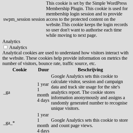
This cookie is set by the Simple WordPress
Membership Plugin. This cookie is used for
membership login session and to provide
swpm_session
session
access to the protected content on the
website.This cookie keeps the login records
so user don't want to authorise each time
while moving to next page.
Analytics
Analytics
Analytical cookies are used to understand how visitors interact with
the website. These cookies help provide information on metrics the
number of visitors, bounce rate, traffic source, etc.
Cookie
Duur
Beschrijving
Google Analytics sets this cookie to
calculate visitor, session and campaign
1 year
data and track site usage for the site's
1
_ga
analytics report. The cookie stores
month
information anonymously and assigns a
4 days
randomly generated number to recognise
unique visitors.
1 year
1
Google Analytics sets this cookie to store
_ga_*
month
and count page views.
4 days