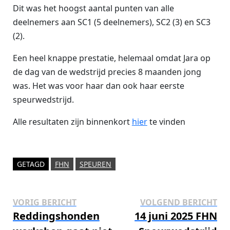
Dit was het hoogst aantal punten van alle
deelnemers aan SC1 (5 deelnemers), SC2 (3) en SC3
(2).
Een heel knappe prestatie, helemaal omdat Jara op
de dag van de wedstrijd precies 8 maanden jong
was. Het was voor haar dan ook haar eerste
speurwedstrijd.
Alle resultaten zijn binnenkort
hier
te vinden
GETAGD
FHN
SPEUREN
Bericht
Vorig
Vo
VORIG BERICHT
VOLGEND BERICHT
bericht:
ber
Reddingshonden
14 juni 2025 FHN
navigatie