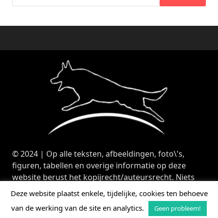
naar:
© 2024 | Op alle teksten, afbeeldingen, foto\'s,
figuren, tabellen en overige informatie op deze
website berust het kopijrecht/auteursrecht. Niets
van deze website mag zonder toestemming van
Deze website plaatst enkele, tijdelijke, cookies ten behoeve
Parmarecto.com worden overgenomen of
van de werking van de site en analytics.
Geen probleem!
gekopieerd. |
privacyverklaring
| Aangedreven door