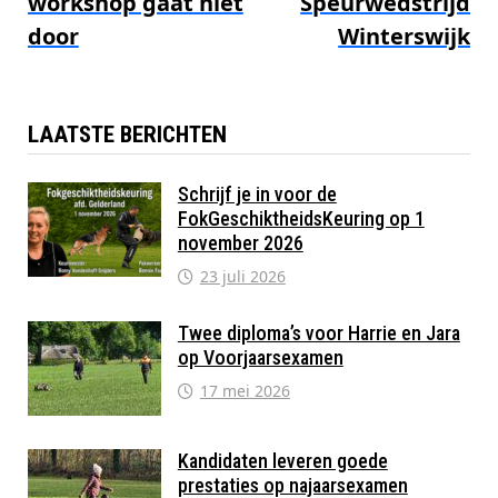
workshop gaat niet
Speurwedstrijd
door
Winterswijk
LAATSTE BERICHTEN
Schrijf je in voor de
FokGeschiktheidsKeuring op 1
november 2026
23 juli 2026
Twee diploma’s voor Harrie en Jara
op Voorjaarsexamen
17 mei 2026
Kandidaten leveren goede
prestaties op najaarsexamen