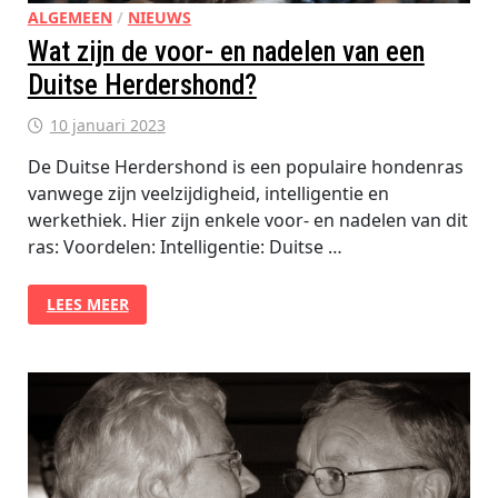
ALGEMEEN
/
NIEUWS
Wat zijn de voor- en nadelen van een
Duitse Herdershond?
10 januari 2023
De Duitse Herdershond is een populaire hondenras
vanwege zijn veelzijdigheid, intelligentie en
werkethiek. Hier zijn enkele voor- en nadelen van dit
ras: Voordelen: Intelligentie: Duitse …
WAT
LEES MEER
ZIJN
DE
VOOR-
EN
NADELEN
VAN
EEN
DUITSE
HERDERSHOND?