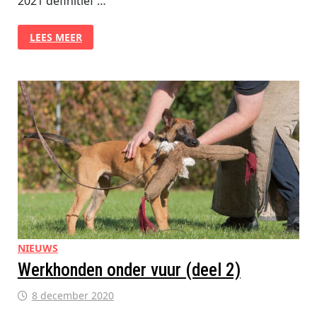
2021 definitief …
WERKHONDEN
LEES MEER
ONDER
VUUR
(DEEL
3)
NIEUWS
Werkhonden onder vuur (deel 2)
8 december 2020