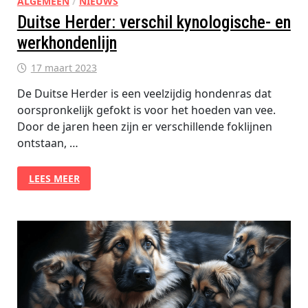
ALGEMEEN
/
NIEUWS
Duitse Herder: verschil kynologische- en
werkhondenlijn
17 maart 2023
De Duitse Herder is een veelzijdig hondenras dat
oorspronkelijk gefokt is voor het hoeden van vee.
Door de jaren heen zijn er verschillende foklijnen
ontstaan, …
DUITSE
LEES MEER
HERDER:
VERSCHIL
KYNOLOGISCHE-
EN
WERKHONDENLIJN