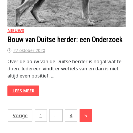
NIEUWS
Bouw van Duitse herder: een Onderzoek
27 oktober 2020
Over de bouw van de Duitse herder is nogal wat te
doen. Iedereen vindt er wel iets van en dan is niet
altijd even positief. …
BOUW
LEES MEER
VAN
DUITSE
HERDER:
EEN
ONDERZOEK
Berichten
Vorige
1
…
4
5
paginering