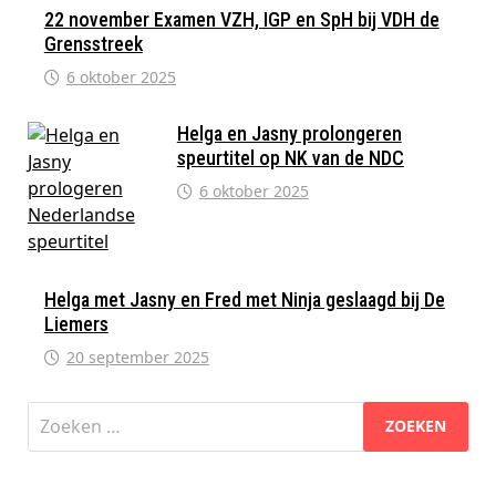
22 november Examen VZH, IGP en SpH bij VDH de
Grensstreek
6 oktober 2025
Helga en Jasny prolongeren
speurtitel op NK van de NDC
6 oktober 2025
Helga met Jasny en Fred met Ninja geslaagd bij De
Liemers
20 september 2025
Zoeken
naar: