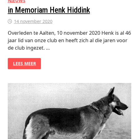
NIEUWS
in Memoriam Henk Hiddink
14 november 2020
Overleden te Aalten, 10 november 2020 Henk is al 46
jaar lid van onze club en heeft zich al die jaren voor
de club ingezet. …
IN
LEES MEER
MEMORIAM
HENK
HIDDINK