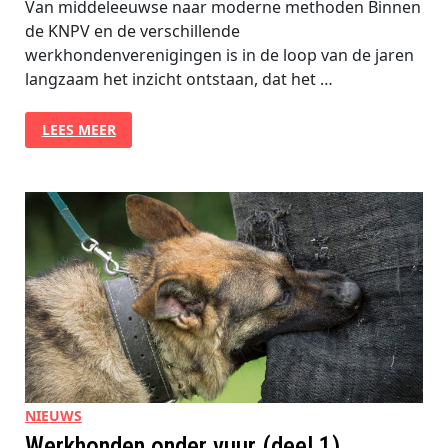
Van middeleeuwse naar moderne methoden Binnen
de KNPV en de verschillende
werkhondenverenigingen is in de loop van de jaren
langzaam het inzicht ontstaan, dat het …
WERKHONDEN
LEES MEER
ONDER
VUUR
(DEEL
2)
NIEUWS
Werkhonden onder vuur (deel 1)