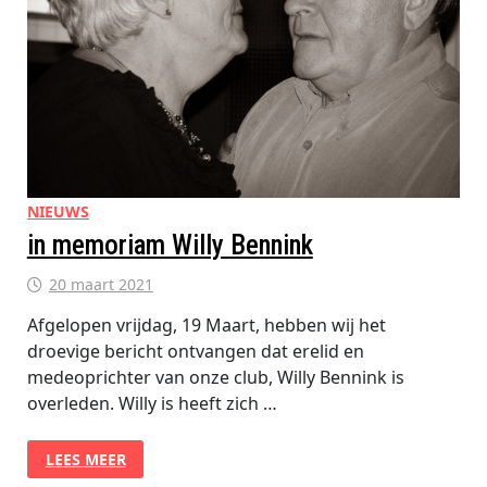
NIEUWS
in memoriam Willy Bennink
20 maart 2021
Afgelopen vrijdag, 19 Maart, hebben wij het
droevige bericht ontvangen dat erelid en
medeoprichter van onze club, Willy Bennink is
overleden. Willy is heeft zich …
IN
LEES MEER
MEMORIAM
WILLY