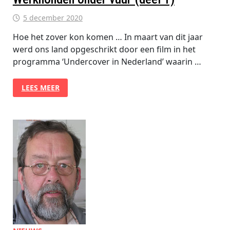
5 december 2020
Hoe het zover kon komen … In maart van dit jaar
werd ons land opgeschrikt door een film in het
programma ‘Undercover in Nederland’ waarin …
WERKHONDEN
LEES MEER
ONDER
VUUR
(DEEL
1)