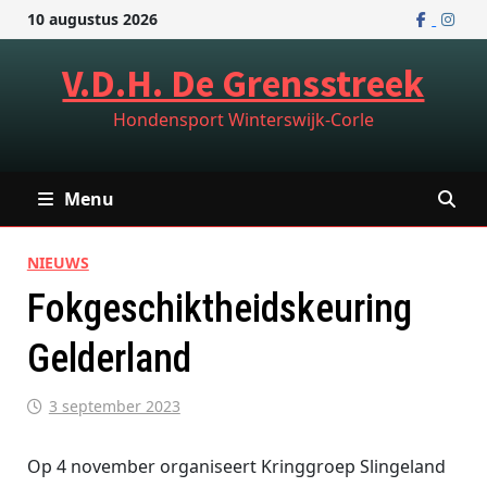
Ga
10 augustus 2026
naar
de
V.D.H. De Grensstreek
inhoud
Hondensport Winterswijk-Corle
Menu
NIEUWS
Fokgeschiktheidskeuring
Gelderland
3 september 2023
Op 4 november organiseert Kringgroep Slingeland