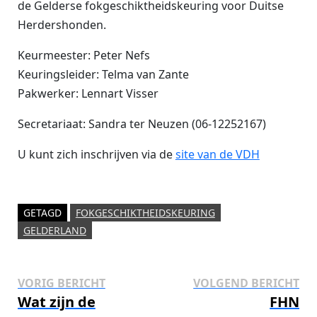
de Gelderse fokgeschiktheidskeuring voor Duitse
Herdershonden.
Keurmeester: Peter Nefs
Keuringsleider: Telma van Zante
Pakwerker: Lennart Visser
Secretariaat: Sandra ter Neuzen (06-12252167)
U kunt zich inschrijven via de
site van de VDH
GETAGD
FOKGESCHIKTHEIDSKEURING
GELDERLAND
Bericht
Vorig
Vo
VORIG BERICHT
VOLGEND BERICHT
bericht:
ber
Wat zijn de
FHN
navigatie