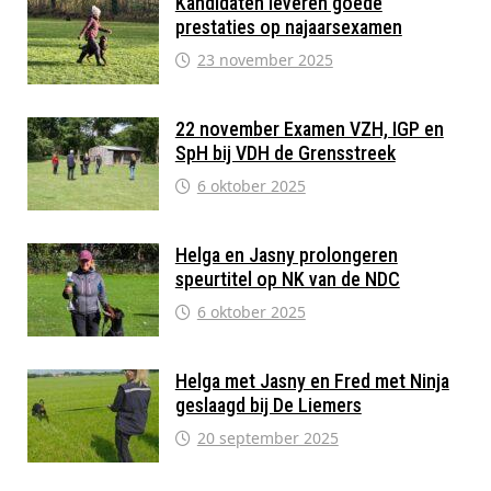
Kandidaten leveren goede
prestaties op najaarsexamen
23 november 2025
22 november Examen VZH, IGP en
SpH bij VDH de Grensstreek
6 oktober 2025
Helga en Jasny prolongeren
speurtitel op NK van de NDC
6 oktober 2025
Helga met Jasny en Fred met Ninja
geslaagd bij De Liemers
20 september 2025