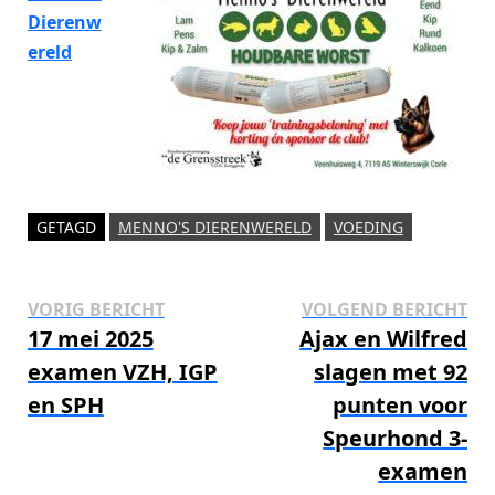
Dierenw
ereld
GETAGD
MENNO'S DIERENWERELD
VOEDING
Bericht
Vorig
Vo
VORIG BERICHT
VOLGEND BERICHT
bericht:
ber
17 mei 2025
Ajax en Wilfred
navigatie
examen VZH, IGP
slagen met 92
en SPH
punten voor
Speurhond 3-
examen