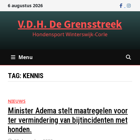
Ga
6 augustus 2026
naar
de
V.D.H. De Grensstreek
inhoud
Hondensport Winterswijk-Corle
Menu
TAG:
KENNIS
NIEUWS
Minister Adema stelt maatregelen voor
ter vermindering van bijtincidenten met
honden.