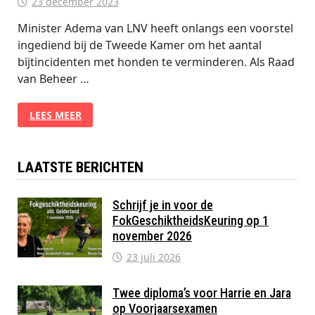
23 december 2023
Minister Adema van LNV heeft onlangs een voorstel
ingediend bij de Tweede Kamer om het aantal
bijtincidenten met honden te verminderen. Als Raad
van Beheer …
MINISTER
LEES MEER
ADEMA
STELT
MAATREGELEN
VOOR
TER
LAATSTE BERICHTEN
VERMINDERING
VAN
BIJTINCIDENTEN
MET
Schrijf je in voor de
HONDEN.
FokGeschiktheidsKeuring op 1
november 2026
23 juli 2026
Twee diploma’s voor Harrie en Jara
op Voorjaarsexamen