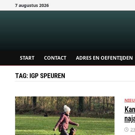
Ga
7 augustus 2026
naar
de
inhoud
START
CONTACT
ADRES EN OEFENTIJDEN
TAG:
IGP SPEUREN
NIE
Kan
naj
2