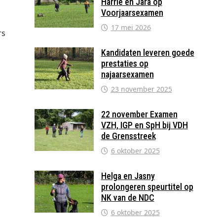
Harrie en Jara op
Voorjaarsexamen
17 mei 2026
rs
Kandidaten leveren goede
prestaties op
najaarsexamen
23 november 2025
22 november Examen
VZH, IGP en SpH bij VDH
de Grensstreek
6 oktober 2025
Helga en Jasny
prolongeren speurtitel op
NK van de NDC
6 oktober 2025