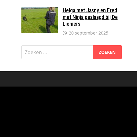
Helga met Jasny en Fred
met Ninja geslaagd bij De
Liemers
20 september 2025
Zoeken
naar: