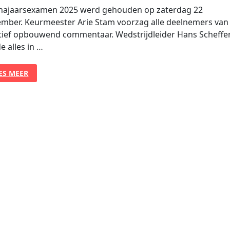
najaarsexamen 2025 werd gehouden op zaterdag 22
mber. Keurmeester Arie Stam voorzag alle deelnemers van
tief opbouwend commentaar. Wedstrijdleider Hans Scheffe
e alles in …
NDIDATEN
ES MEER
VEREN
EDE
ESTATIES
P
JAARSEXAMEN