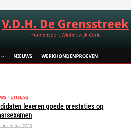
V.D.H. De Grensstreek
Hondensport Winterswijk-Corle
NIEUWS
WERKHONDENPROEVEN
UWS
/
UITSLAG
didaten leveren goede prestaties op
aarsexamen
3 november 2025