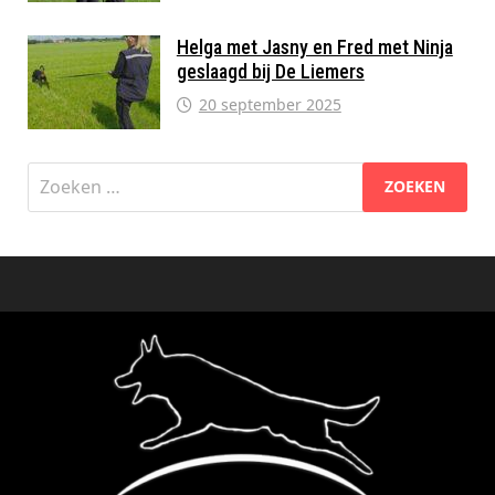
Helga met Jasny en Fred met Ninja
geslaagd bij De Liemers
20 september 2025
Zoeken
naar: